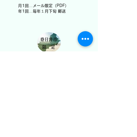
月1回…メール限定（PDF）
​ 年1回…毎年１月下旬 郵送
春日井市
限 定
空き家・空き地管理
​【管理料/月】 ￥1,000~5,000
/標準 管理内容
① 問い合わせ電話対応
② クレーム対応及びご報告
③ 郵便物・チラシの撤去
④ 外壁・窓等の簡易な点検
⑤ 不審者の侵入が無いか簡易な点検