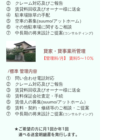
② クレーム対応及びご報告
③ 賃貸料回収及びオーナー様に送金
④ 駐車場除草の手配
⑤ 空車の募集(suumo/アットホーム）
⑥ その他駐車場に関するご相談
​⑦ 中長期の将来設計ご提案
(コンサルティング)
貸家・貸事業所管理
​【管理料/月】 賃料5～10％
/標準 管理内容
① 問い合わせ電話対応
② クレーム対応及びご報告
③ 賃貸料回収及びオーナー様に送金
④ 賃料保証会社査定・手続
⑤ 賃借人の募集(suumo/アットホーム）
⑥ 賃料・契約・修繕等のご相談・ご提案
​⑦ 中長期の将来設計ご提案
(コンサルティング)
★ご希望の方に月1回か年1回
選べる送金明細書を発行します。